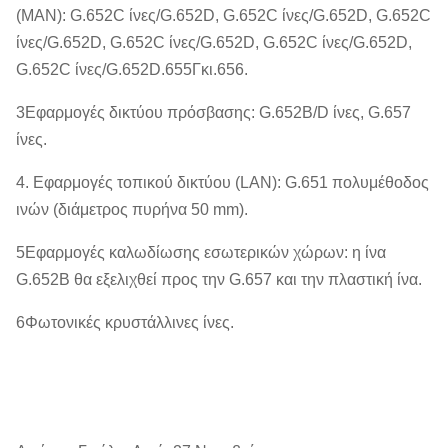
(MAN): G.652C ίνες/G.652D, G.652C ίνες/G.652D, G.652C
ίνες/G.652D, G.652C ίνες/G.652D, G.652C ίνες/G.652D,
G.652C ίνες/G.652D.655Γκι.656.
3Εφαρμογές δικτύου πρόσβασης: G.652B/D ίνες, G.657
ίνες.
4. Εφαρμογές τοπικού δικτύου (LAN): G.651 πολυμέθοδος
ινών (διάμετρος πυρήνα 50 mm).
5Εφαρμογές καλωδίωσης εσωτερικών χώρων: η ίνα
G.652B θα εξελιχθεί προς την G.657 και την πλαστική ίνα.
6Φωτονικές κρυστάλλινες ίνες.