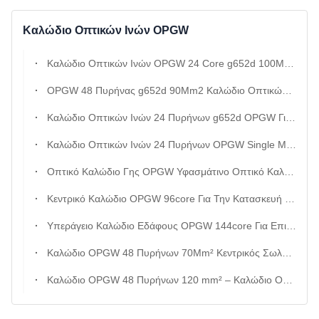
Καλώδιο Οπτικών Ινών OPGW
Καλώδιο Οπτικών Ινών OPGW 24 Core g652d 100Mm2 Διατομή
OPGW 48 Πυρήνας g652d 90Mm2 Καλώδιο Οπτικών Ινών Διατομής Διπλού Σωλήνα Από Ανοξείδωτο Χάλυβα
Καλώδιο Οπτικών Ινών 24 Πυρήνων g652d OPGW Για Εναέρια Γραμμή Ρεύματος Με Αντιδιαβρωτική Προστασία
Καλώδιο Οπτικών Ινών 24 Πυρήνων OPGW Single Mode g652d Με Υψηλή Εφελκυστική Αντοχή Για Μετάδοση Εναέριας Γραμμής Ισχύος
Οπτικό Καλώδιο Γης OPGW Υφασμάτινο Οπτικό Καλώδιο 48 Χιλιοστών Για Χρήση Στην Εναέρια Επικοινωνία
Κεντρικό Καλώδιο OPGW 96core Για Την Κατασκευή Γραμμής 220kv
Υπεράγειο Καλώδιο Εδάφους OPGW 144core Για Επικοινωνία Δικτύου 220kv Πύργου
Καλώδιο OPGW 48 Πυρήνων 70Mm² Κεντρικός Σωλήνας Από Ανοξείδωτο Χάλυβα Διατομής
Καλώδιο OPGW 48 Πυρήνων 120 mm² – Καλώδιο Οπτικής Γείωσης Βαρέως Τύπου Για Μετάδοση Ισχύος