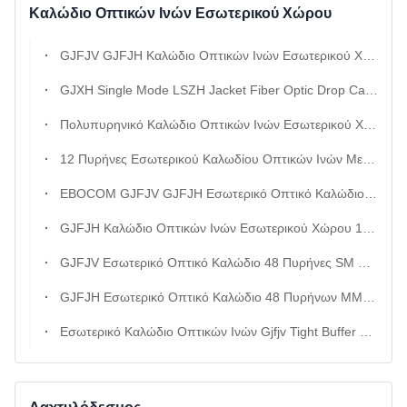
Καλώδιο Οπτικών Ινών Εσωτερικού Χώρου
GJFJV GJFJH Καλώδιο Οπτικών Ινών Εσωτερικού Χώρου | g652d Tight Buffer Fiber
GJXH Single Mode LSZH Jacket Fiber Optic Drop Cable Με 25ετή Εγγύηση Για Εσωτερικά Δίκτυα FTTX
Πολυπυρηνικό Καλώδιο Οπτικών Ινών Εσωτερικού Χώρου Με Ενισχυμένο Με Αραμίδη Πυρίτιδα Και Κεντρικό Πυρήνα FRP
12 Πυρήνες Εσωτερικού Καλωδίου Οπτικών Ινών Με LSZH Jacket Και om4 10g Υψηλής Ταχύτητας Για Εσωτερική Διανομή
EBOCOM GJFJV GJFJH Εσωτερικό Οπτικό Καλώδιο 48 Πυρήνες Μονότροπος g652d Διανομή Επικοινωνίας
GJFJH Καλώδιο Οπτικών Ινών Εσωτερικού Χώρου 12 Πυρήνες Κίτρινο Πράσινο Πορτοκαλί Χρώμα MM SM Για Διανομή
GJFJV Εσωτερικό Οπτικό Καλώδιο 48 Πυρήνες SM MM om1 om2 g652d Διανομή Επικοινωνίας
GJFJH Εσωτερικό Οπτικό Καλώδιο 48 Πυρήνων MM om1 om2 om3 om4 om5 Κίτρινο Πράσινο Πορτοκαλί Χρώμα Επικοινωνία Διανομής
Εσωτερικό Καλώδιο Οπτικών Ινών Gjfjv Tight Buffer 6core