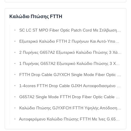
Καλώδιο Πτώσης FTTH
SC LC ST MPO Fiber Optic Patch Cord Με Στίλβωση UPC APC Για Καλώδιο Οπτικής Ίνας Πολλαπλών Τρόπων om1 om2 om3
Εξωτερικό Καλώδιο FTTH 2 Πυρήνων Και Αυτό-Υποστηριζόμενη Οπτική Ίνα Τύπου Τόξου
2 Πυρήνες G657A2 Εξωτερικό Καλώδιο Πτώσης 3 Χάλυβα Σύρμα Με Αγγελιοφόρο
1 Πυρήνας G657A2 Εξωτερικό Καλώδιο Πτώσης 3 Χάλυβα Σύρμα Με Αγγελιοφόρο
FTTH Drop Cable GJYXCH Single Mode Fiber Optic Cable Με G657A1 Fiber Και LSZH PVC Jacket
1-4cores FTTH Drop Cable GJXH Αυτοεφοδιασμένο Καλώδιο Οπτικών Ινών Με g652d G657A1 Και LSZH Κάλυψη Για Εσωτερικό Εξωτερικό Δίκτυο
G657A2 Single Mode FTTH Drop Fiber Optic Cable Με LSZH Jacket Και 1 Έως 4 Πυρήνες
Καλώδιο Πτώσης GJYXFCH FTTH Υψηλής Απόδοσης Με Ίνα G657A1 Που Δεν Είναι Ευαίσθητη Στην Κάμψη Και Σύρμα Αγγελιοφόρου Γαλβανισμένου Χάλυβα
Αυτοφερόμενο Καλώδιο Πτώσης FTTH Με Ίνες G.657a Που Δεν Έχουν Καμφθεί Και Αγγελιοφόρος Από Χαλύβδινο Σύρμα Σε Μπουφάν LSZH