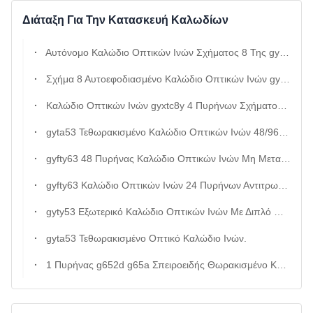
Διάταξη Για Την Κατασκευή Καλωδίων
Αυτόνομο Καλώδιο Οπτικών Ινών Σχήματος 8 Της gyxtc8y Με 4 Πυρήνες Και Φραγμό Νερού
Σχήμα 8 Αυτοεφοδιασμένο Καλώδιο Οπτικών Ινών gyxtc8y 8 Core g652d
Καλώδιο Οπτικών Ινών gyxtc8y 4 Πυρήνων Σχήματος 8, Αυτοφερόμενο, Χωρίς Θωράκιση
gyta53 Τεθωρακισμένο Καλώδιο Οπτικών Ινών 48/96/144 Core g652d Single Mode Double Jacket Steel Tape Direct Buried Underground Fiber Cable
gyfty63 48 Πυρήνας Καλώδιο Οπτικών Ινών Μη Μεταλλικό Διηλεκτρικό Καλώδιο
gyfty63 Καλώδιο Οπτικών Ινών 24 Πυρήνων Αντιτρωκτικό Διπλό Μπουφάν
gyty53 Εξωτερικό Καλώδιο Οπτικών Ινών Με Διπλό Μπουφάν Θωρακισμένη Προστασία Κατά Των Τρωκτικών Και 100% Αδιάβροχο Σχέδιο
gyta53 Τεθωρακισμένο Οπτικό Καλώδιο Ινών.
1 Πυρήνας g652d g65a Σπειροειδής Θωρακισμένο Καλώδιο Οπτικών Ινών Μονό Σωλήνα Σφιχτά Αποθηκευμένο