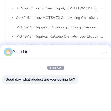
Καλώδιο Οπτικών Ινών Εξόρυξης MGXTWV 12 Πυρήνων Με Κεντρικό Χαλαρό Σωλήνα
Διπλό Μπουφάν MGTSV 72 Core Mining Οπτικών Ινών Με Επιβραδυντικό Φλόγας
MGTSV 48 Πυρήνας Εξορυκτικής Οπτικής Ινώδους Καλωδίου Με Χαλαρό Σωλήνα
MGTSV 24 Πυρήνας Καλώδιο Οπτικών Ινών Εξορυκτικής Βιομηχανίας Με Φλόγας Καθυστερητικό Μπουφάν
Καλώδιο Ορυχείων Με Ίνες Αντιφλεγμονής MGTSV g652d 96 Πυρήνας Διπλό Θωρακισμένο Για Επικοινωνία
Yulia Liu
MGTSV Επιβραδυντικό Φλόγας Καλώδιο 72 Πυρήνων g652d G657A1 Για Εφαρμογή Εξόρυξης Αγωγών
MGTSV Καλώδιο 96 Πυρήνων g652d G657A1 Για Την Εξόρυξη Ορυκτών Αγωγών
5:56 AM
MGTSV Φωτοαποσβέστερο Οπτικό Καλώδιο Ινών Ορυχείων 2-144 Πυρήνες Για Την Εξόρυξη
Good day, what product are you looking for?
Καλώδιο Επικοινωνίας Εξωτερικού Χώρου Με Θωράκιση, Επιβραδυντικό Φλόγας MGTSV, 96 Πυρήνων g652d