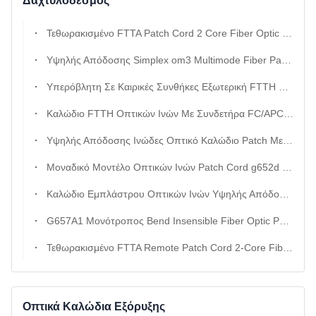
Δαχτυλόδεσμος
Τεθωρακισμένο FTTA Patch Cord 2 Core Fiber Optic Jumper Με Προστασία Σπειροειδούς Σωλήνα Και Ανθεκτικό Σε Τρωκτικά Σχεδιασμό Για Σταθμούς Βάσης 4g 5g
Υψηλής Απόδοσης Simplex om3 Multimode Fiber Patch Cord 3.0mm LSZH Με Συνδέσμους LC SC FC ST
Υπερόβλητη Σε Καιρικές Συνθήκες Εξωτερική FTTH Οπτική Ίνα Pigtail Με FC/APC om3 Πολλαπλών Τρόπων Και Υδατοασφαλιστικά Υλικά
Καλώδιο FTTH Οπτικών Ινών Με Συνδετήρα FC/APC om3 Μοντέλο Ινών Και Υψηλή Αντοχή Στα Υπεριώδη Φώτα Για Εξωτερική Χρήση
Υψηλής Απόδοσης Ινώδες Οπτικό Καλώδιο Patch Με LSZH Jacket G657A1 Fiber Και om3 Multimode Για Ethernet Κέντρου Δεδομένων
Μοναδικό Μοντέλο Οπτικών Ινών Patch Cord g652d G657A1 LSZH Οπτικό Άλτης Για Δίκτυο Ethernet
Καλώδιο Εμπλάστρου Οπτικών Ινών Υψηλής Απόδοσης Με Εξαιρετική Αντοχή Σε Εφελκυσμό Με Εξαιρετικά Χαμηλή Απώλεια Εισαγωγής Και Τζάκετ LSZH Επιβραδυντικό Φλόγας
G657A1 Μονότροπος Bend Insensible Fiber Optic Patch Cord Με LSZH PVC Jacket Για Κέντρα Δεδομένων Και Τηλεπικοινωνίες
Τεθωρακισμένο FTTA Remote Patch Cord 2-Core Fiber Optic Jumper Με Προστασία Σπειροειδούς Σωλήνα
Οπτικά Καλώδια Εξόρυξης