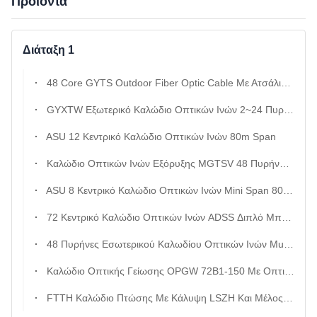
Προϊόντα
Διάταξη 1
48 Core GYTS Outdoor Fiber Optic Cable Με Ατσάλινη Ταινία Θωράκισης Και Single Mode g652d Για Backbones Υψηλής Πυκνότητας
GYXTW Εξωτερικό Καλώδιο Οπτικών Ινών 2~24 Πυρήνες Μεμονωμένο Τρόπο Θωρακισμένο Κεντρικό Χαλαρό Καλώδιο Σωλήνα
ASU 12 Κεντρικό Καλώδιο Οπτικών Ινών 80m Span
Καλώδιο Οπτικών Ινών Εξόρυξης MGTSV 48 Πυρήνων Με Επιβραδυντικό Φλόγας Περίβλημα Και Θωράκιση Από Χαλύβδινη Ταινία
ASU 8 Κεντρικό Καλώδιο Οπτικών Ινών Mini Span 80m 100m 120m
72 Κεντρικό Καλώδιο Οπτικών Ινών ADSS Διπλό Μπουφάν Με Ενισχυμένο Νήμα Αραμιδίου Για Δίκτυο Επικοινωνίας Εναέριας Ισχύος
48 Πυρήνες Εσωτερικού Καλωδίου Οπτικών Ινών Multimode om1 om2 om3 om4 om5 Για Δίκτυο Επικοινωνίας Δεδομένων
Καλώδιο Οπτικής Γείωσης OPGW 72B1-150 Με Οπτική Ίνα 72 Πυρήνων Για Γραμμές Μεταφοράς 110kv Και 220kv
FTTH Καλώδιο Πτώσης Με Κάλυψη LSZH Και Μέλος Αντοχής Χάλυβα Για Δίκτυα Οπτικών Ινών 1 ′4 Πυρήνα