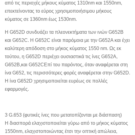
από τις περιοχές μήκους κύματος 1310nm και 1550nm,
επεκτείνοντας το εύρος χρησιμοποιήσιμου μήκους
κύματος σε 1360nm έως 1530nm.
Η G652D συνδυάζει τα πλεονεκτήματα των ινών G652B
και G652C. Η G652C είναι παρόμοια με την G652A και έχει
καλύτερη απόδοση στο μήκος κύματος 1550 nm. Ως εκ
τούτου, η G652D περιέχει ουσιαστικά τις ίνες G652A,
G652B,και G652CΕπί του παρόντος, όταν αναφέρεται στη
ίνα G652, τις περισσότερες φορές αναφέρεται στην G652D.
Η ίνα G652D χρησιμοποιείται ευρέως σε πολλές
εφαρμογές.
3 G.653 (φυτικές ίνες που μετατοπίζονται με διάσπαση)
Η διασπορά ελαχιστοποιείται γύρω από το μήκος κύματος
1550nm, ελαχιστοποιώντας έτσι την οπτική απώλεια,