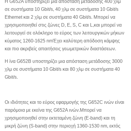
Η G652A υποστηρίζει μια απόσταση μετάδοσης 400 χλμ
σε συστήματα 10 Gbit/s, 40 χλμ σε συστήματα 10 Gbit/s
Ethernet και 2 χλμ σε συστήματα 40 Gbit/s. Μπορεί να
χρησιμοποιηθεί στις ζώνες D, E, S, C και L,και μπορεί να
λειτουργεί σε ολόκληρο το εύρος των λειτουργικών μήκων
κύματος 1260-1625 nmΈχει καλύτερη απόδοση κάμψης
και πιο ακριβείς απαιτήσεις γεωμετρικών διαστάσεων.
Η ίνα G652B υποστηρίζει μια απόσταση μετάδοσης 3000
χλμ σε συστήματα 10 Gbit/s και 80 χλμ σε συστήματα 40
Gbit/s.
Οι ιδιότητες και το εύρος εφαρμογής της G652C ινών είναι
παρόμοια με εκείνα της G652A ινών.Μπορεί να
χρησιμοποιηθεί στην εκτεταμένη ζώνη (E-band) και τη
μικρή ζώνη (S-band) στην περιοχή 1360-1530 nm, εκτός