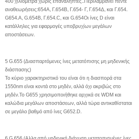
400 χιλιόμετρα χωρίς επαναλήπτες..Περιλαμβάνει πέντε
αναθεωρήσεις:654Α, Γ.654Β, Γ.654- Γ, Γ.654Δ, και Γ.654.
G654.Α, G.654Β, Γ.654.C, και G.654Οι ίνες D είναι
κατάλληλες για εφαρμογές υποβρυχίων μεγάλων
αποστάσεων.
5 G.655 (Διασπαρτόμενες ίνες μετατόπισης μη μηδενικής
διάσπασης)
Το κύριο χαρακτηριστικό του είναι ότι η διασπορά στα
1550nm είναι κοντά στο μηδέν, αλλά όχι ακριβώς στο
μηδέν.Το G655 χρησιμοποιήθηκε αρχικά σε WDM και
καλώδια μεγάλων αποστάσεων, αλλά τώρα αντικαθίσταται
σε μεγάλο βαθμό από ίνες G652.D.
6 G.656 (Αλλα από μηδενική διάχυση μετατοπισμένες ίνες