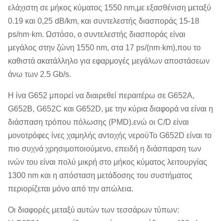
ελάχιστη σε μήκος κύματος 1550 nm,με εξασθένιση μεταξύ
0.19 και 0,25 dB/km, και συντελεστής διασποράς 15-18
ps/nm·km. Ωστόσο, ο συντελεστής διασποράς είναι
μεγάλος στην ζώνη 1550 nm, στα 17 ps/(nm·km),που το
καθιστά ακατάλληλο για εφαρμογές μεγάλων αποστάσεων
άνω των 2.5 Gb/s.
Η ίνα G652 μπορεί να διαιρεθεί περαιτέρω σε G652A,
G652B, G652C και G652D, με την κύρια διαφορά να είναι η
διάσπαση τρόπου πόλωσης (PMD).ενώ οι C/D είναι
μονοτρόφες ίνες χαμηλής αντοχής νερούΤο G652D είναι το
πιο συχνά χρησιμοποιούμενο, επειδή η διάσπαρση των
ινών του είναι πολύ μικρή στο μήκος κύματος λειτουργίας
1300 nm και η απόσταση μετάδοσης του συστήματος
περιορίζεται μόνο από την απώλεια.
Οι διαφορές μεταξύ αυτών των τεσσάρων τύπων: