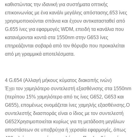
καθιστώντας την ιδανική για συστήματα οπτικής
επικοινωνίας με ένα κανάλι μεγάλης απόστασης.653 ίνες
χρησιμοποιούνται σπάνια και έχουν αντικατασταθεί από
G.655 ίνες για εφαρμογές WDM, επειδή τα κανάλια που
κατανέμονται κοντά στα 1550nm στην G653 ίνες
επηρεάζονται σοβαρά από τον θόρυβο που προκαλείται
από μη γραμμικά αποτελέσματα.
4 G.654 (Αλλαγή μήκους κύματος διακοπής ινών)
Έχει τον χαμηλότερο συντελεστή εξασθένισης στα 1550nm
(περίπου 15% χαμηλότερο από τις ίνες G652, G653 και
G655), επομένως ονομάζεται ίνες χαμηλής εξασθένισης.Ο
συντελεστής διασποράς είναι ο ίδιος με τον συντελεστή
G652Χρησιμοποιείται κυρίως για τη μετάδοση μεγάλων
αποστάσεων σε υποβρύχια ή χερσαία εφαρμογές, όπως