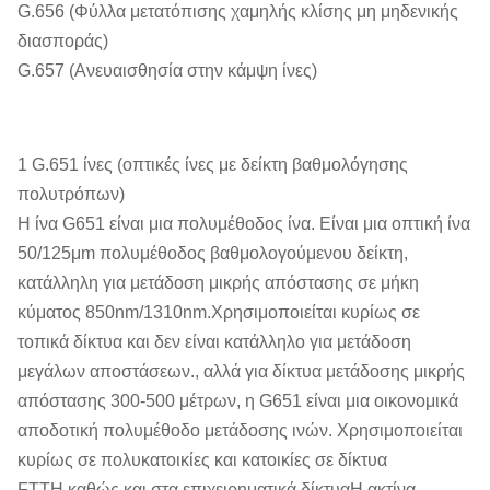
G.656 (Φύλλα μετατόπισης χαμηλής κλίσης μη μηδενικής
διασποράς)
G.657 (Ανευαισθησία στην κάμψη ίνες)
1 G.651 ίνες (οπτικές ίνες με δείκτη βαθμολόγησης
πολυτρόπων)
Η ίνα G651 είναι μια πολυμέθοδος ίνα. Είναι μια οπτική ίνα
50/125μm πολυμέθοδος βαθμολογούμενου δείκτη,
κατάλληλη για μετάδοση μικρής απόστασης σε μήκη
κύματος 850nm/1310nm.Χρησιμοποιείται κυρίως σε
τοπικά δίκτυα και δεν είναι κατάλληλο για μετάδοση
μεγάλων αποστάσεων., αλλά για δίκτυα μετάδοσης μικρής
απόστασης 300-500 μέτρων, η G651 είναι μια οικονομικά
αποδοτική πολυμέθοδο μετάδοσης ινών. Χρησιμοποιείται
κυρίως σε πολυκατοικίες και κατοικίες σε δίκτυα
FTTH,καθώς και στα επιχειρηματικά δίκτυαΗ ακτίνα