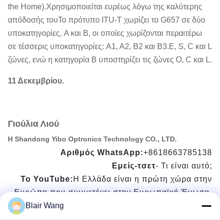
the Home).Χρησιμοποιείται ευρέως λόγω της καλύτερης
απόδοσής τουΤο πρότυπο ITU-T χωρίζει το G657 σε δύο
υποκατηγορίες, A και B, οι οποίες χωρίζονται περαιτέρω
σε τέσσερις υποκατηγορίες: A1, A2, B2 και B3.Ε, S, C και L
ζώνες, ενώ η κατηγορία Β υποστηρίζει τις ζώνες O, C και L.
11 Δεκεμβρίου.
Γιούλια Λιού
Η Shandong Yibo Optronics Technology CO., LTD.
Αριθμός WhatsApp:
+8618663785138
Εμείς-τσετ
- Τι είναι αυτό;
Το YouTube:
Η Ελλάδα είναι η πρώτη χώρα στην
Ευρώπη που συμμετέχει στην Ευρωπαϊκή Ένωση.
Blair Wang