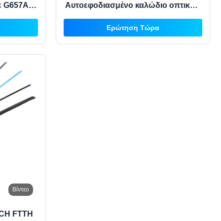
με G657A1
Αυτοεφοδιασμένο καλώδιο οπτικών
acket
ινών με G652D G657A1 και LSZH
Ερώτηση Τώρα
κάλυψη για εσωτερικό εξωτερικό
δίκτυο
Βίντεο
CH FTTH