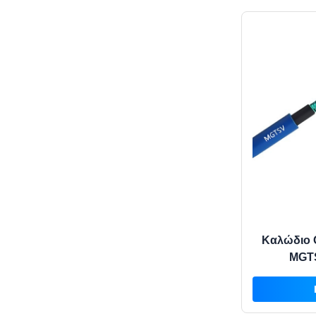
Καλώδιο 
MGTS
επιβραδυν
και θωράκι