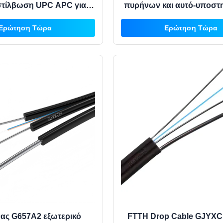
στίλβωση UPC APC για
πυρήνων και αυτό-υποστ
πτικής ίνας πολλαπλών
οπτική ίνα τύπου τ
Ερώτηση Τώρα
Ερώτηση Τώρα
πων OM1 OM2 OM3
ας G657A2 εξωτερικό
FTTH Drop Cable GJYXC