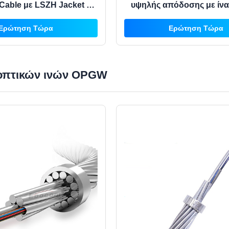
 Cable με LSZH Jacket και
υψηλής απόδοσης με ίν
 έως 4 πυρήνες
που δεν είναι ευαίσθητη 
Ερώτηση Τώρα
Ερώτηση Τώρα
και σύρμα αγγελιοφ
γαλβανισμένου χάλ
οπτικών ινών OPGW