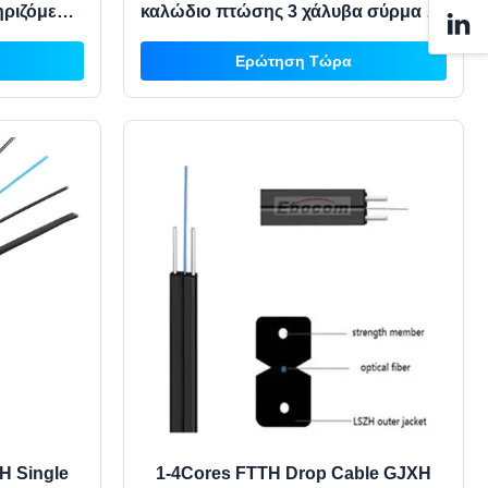
ηριζόμενη
καλώδιο πτώσης 3 χάλυβα σύρμα με
όξου
αγγελιοφόρο
Ερώτηση Τώρα
H Single
1-4Cores FTTH Drop Cable GJXH