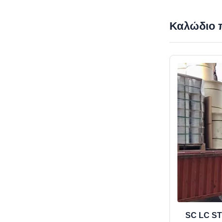
Καλώδιο 
SC LC ST