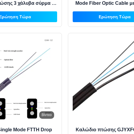
ώσης 3 χάλυβα σύρμα με
Mode Fiber Optic Cable 
αγγελιοφόρο
Fiber και LSZH PVC J
Ερώτηση Τώρα
Ερώτηση Τώρα
Βίντεο
ingle Mode FTTH Drop
Καλώδιο πτώσης GJYXF