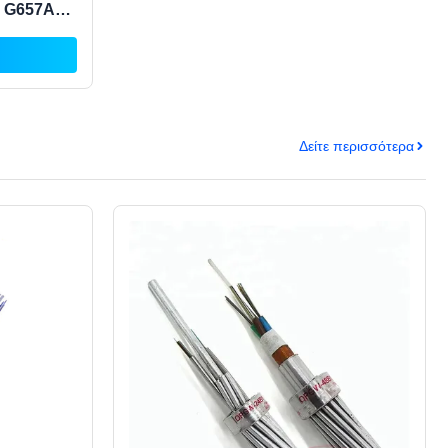
α G657A1
στην κάμψη
όρου
υβα
Δείτε περισσότερα