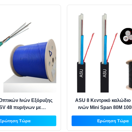
Οπτικών Ινών Εξόρυξης
ASU 8 Κεντρικό καλώδιο
V 48 πυρήνων με
ινών Mini Span 80M 10
τικό φλόγας περίβλημα
Ερώτηση Τώρα
Ερώτηση Τώρα
ση από χαλύβδινη ταινία