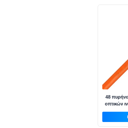
48 πυρήνε
οπτικών ι
OM3 O
επικο