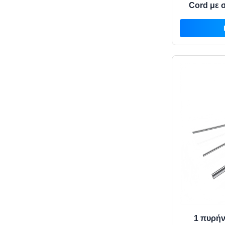
Cord με 
καλώδιο ο
τρό
1 πυρήν