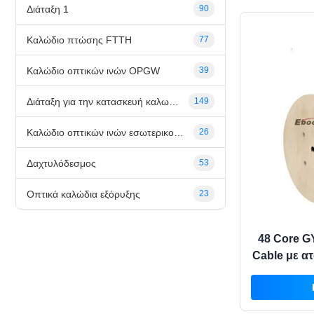
Διάταξη 1
90
Καλώδιο πτώσης FTTH
77
Καλώδιο οπτικών ινών OPGW
39
Διάταξη για την κατασκευή καλωδίων
149
Καλώδιο οπτικών ινών εσωτερικού χώρου
26
Δαχτυλόδεσμος
53
Οπτικά καλώδια εξόρυξης
23
48 Core G
Cable με α
και Si
Backbon