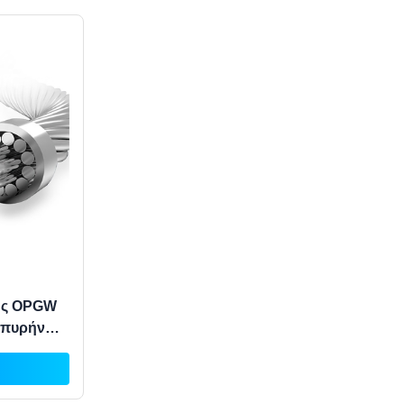
ης OPGW
2 πυρήνων
10KV και