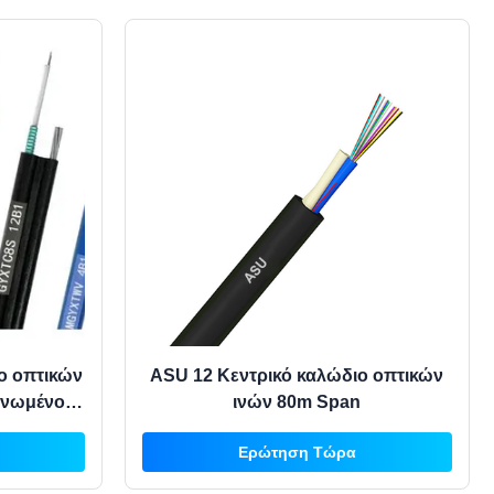
ο οπτικών
ASU 12 Κεντρικό καλώδιο οπτικών
ονωμένο
ινών 80m Span
ντρικό
Ερώτηση Τώρα
λήνα