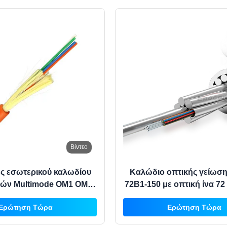
Βίντεο
ς εσωτερικού καλωδίου
Καλώδιο οπτικής γείωσ
νών Multimode OM1 OM2
72B1-150 με οπτική ίνα 7
M4 OM5 για δίκτυο
για γραμμές μεταφοράς 1
Ερώτηση Τώρα
Ερώτηση Τώρα
ινωνίας δεδομένων
220KV