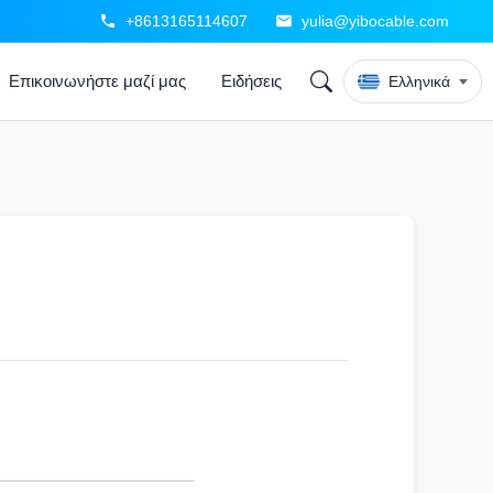
+8613165114607
yulia@yibocable.com
Επικοινωνήστε μαζί μας
Ειδήσεις
Ελληνικά