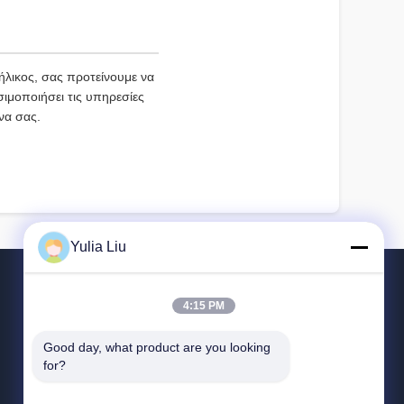
λικος, σας προτείνουμε να
ιμοποιήσει τις υπηρεσίες
να σας.
Yulia Liu
4:15 PM
ΕΠΙΚΟΙΝΩΝΉΣΤΕ ΜΑΖΊ ΜΑΣ
Good day, what product are you looking 
for?
0086--18560070563
8:00-22:00