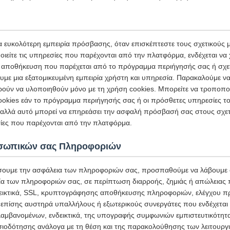
α ευκολότερη εμπειρία πρόσβασης, όταν επισκέπτεστε τους σχετικούς 
ιείτε τις υπηρεσίες που παρέχονται από την πλατφόρμα, ενδέχεται να
κή αποθήκευση που παρέχεται από το πρόγραμμα περιήγησής σας ή σχε
υμε μια εξατομικευμένη εμπειρία χρήστη και υπηρεσία. Παρακαλούμε να
ρούν να υλοποιηθούν μόνο με τη χρήση cookies. Μπορείτε να τροποπο
 cookies εάν το πρόγραμμα περιήγησής σας ή οι πρόσθετες υπηρεσίες 
 αλλά αυτό μπορεί να επηρεάσει την ασφαλή πρόσβασή σας στους σχε
σίες που παρέχονται από την πλατφόρμα.
σωπικών σας Πληροφοριών
σουμε την ασφάλεια των πληροφοριών σας, προσπαθούμε να λάβουμε 
ία των πληροφοριών σας, σε περίπτωση διαρροής, ζημιάς ή απώλειας
εικτικά, SSL, κρυπτογράφησης αποθήκευσης πληροφοριών, ελέγχου π
 επίσης αυστηρά υπαλλήλους ή εξωτερικούς συνεργάτες που ενδέχεται 
αμβανομένων, ενδεικτικά, της υπογραφής συμφωνιών εμπιστευτικότητα
σιοδότησης ανάλογα με τη θέση και της παρακολούθησης των λειτουργ