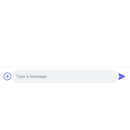
Μήνυμα για γρήγορη απάντηση
Ονομασία
*
Ηλεκτρονικό
*
Photo
Τηλέφωνο/WhatsApp
Video Call