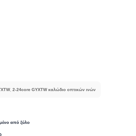
GYXTW
,
2-24core GYXTW καλώδιο οπτικών ινών
μένο από ξύλο
D