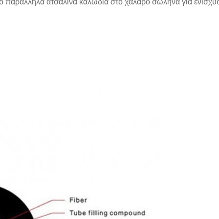
ο παράλληλα ατσάλινα καλώδια στο χαλαρό σωλήνα για ενίσχυση