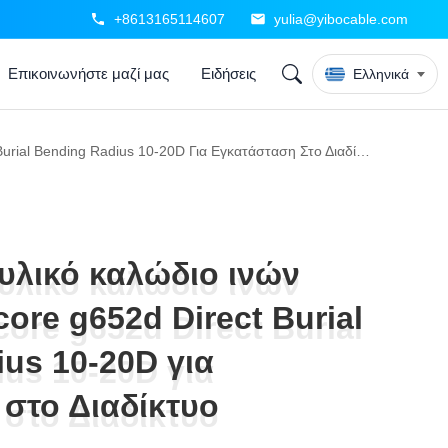
+8613165114607
yulia@yibocable.com
Επικοινωνήστε μαζί μας
Ειδήσεις
Ελληνικά
GYXTW Δακτυλικό Καλώδιο Ινών Οπτικής 2-24core G652d Direct Burial Bending Radius 10-20D Για Εγκατάσταση Στο Διαδίκτυο
λικό καλώδιο ινών
λικό καλώδιο ινών
core g652d Direct Burial
core g652d Direct Burial
us 10-20D για
us 10-20D για
στο Διαδίκτυο
στο Διαδίκτυο