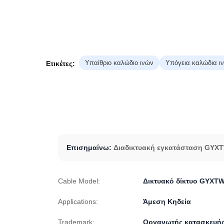
Υπαίθριο καλώδιο ινών
Υπόγεια καλώδια ι
Ετικέτες:
Επισημαίνω:
Διαδικτυακή εγκατάσταση GYX
Cable Model:
Δικτυακό δίκτυο GYXT
Applications:
Άμεση Κηδεία
Trademark:
Οργανωτής κατασκευή