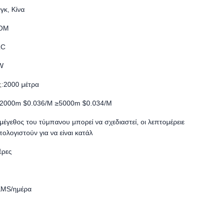
γκ, Κίνα
OM
LC
W
:
2000 μέτρα
2000m $0.036/M ≥5000m $0.034/M
 μέγεθος του τύμπανου μπορεί να σχεδιαστεί, οι λεπτομέρειε
πολογιστούν για να είναι κατάλ
έρες
KMS/ημέρα