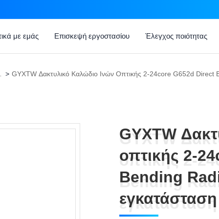
τικά με εμάς
Επισκεψή εργοστασίου
Έλεγχος ποιότητας
ή Καλωδίων
>
GYXTW Δακτυ
GYXTW Δακτυ
οπτικής 2-24
οπτικής 2-24
Bending Radi
Bending Radi
εγκατάσταση 
εγκατάσταση 