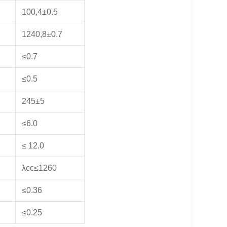
100,4±0.5
1240,8±0.7
≤0.7
≤0.5
245±5
≤6.0
≤ 12.0
λcc≤1260
≤0.36
≤0.25