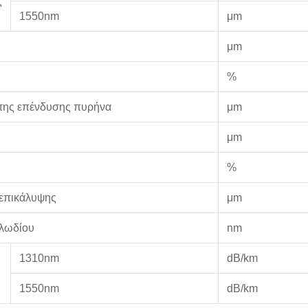
ς
1550nm
μm
μm
%
 της επένδυσης πυρήνα
μm
μm
%
 επικάλυψης
μm
αλωδίου
nm
1310nm
dB/km
1550nm
dB/km