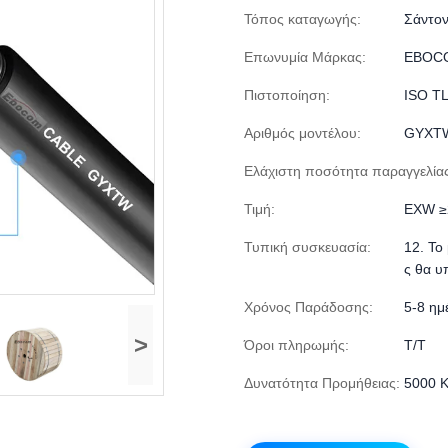
Τόπος καταγωγής:
Σάντον
Επωνυμία Μάρκας:
EBOC
Πιστοποίηση:
ISO T
Αριθμός μοντέλου:
GYXT
Ελάχιστη ποσότητα παραγγελίας
Τιμή:
EXW ≥
Τυπική συσκευασία:
12. Το
ς θα υ
Χρόνος Παράδοσης:
5-8 ημ
>
Όροι πληρωμής:
Τ/Τ
Δυνατότητα Προμήθειας:
5000 